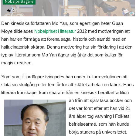
Nobelpristagare
0
Den kinesiska författaren Mo Yan, som egentligen heter Guan
Moye tilldelades
Nobelpriset i litteratur
2012 med motiveringen att
han har en förmåga att förena saga, historia och samtid med en
hallucinatorisk skärpa. Denna motivering har sin förklaring i att den
typ av litteratur som Mo Yan ägnar sig åt är det som kallas för
magisk realism.
Som son till jordägare tvingades han under kulturrevolutionen att
sluta sin skolgång efter fem år för att istället arbeta i en fabrik. Hans
litterära kunskaper kom snarare från en kinesisk berättartradition
än från att själv läs
a böcker och
det var först efter att han vid 21
års ålder tog värvning i Folkets
befrielsearmé, som han kunde
börja studera på universitetet.