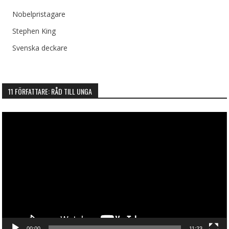
Nobelpristagare
Stephen King
Svenska deckare
11 FÖRFATTARE: RÅD TILL UNGA
Videospelare
00:00
11:23