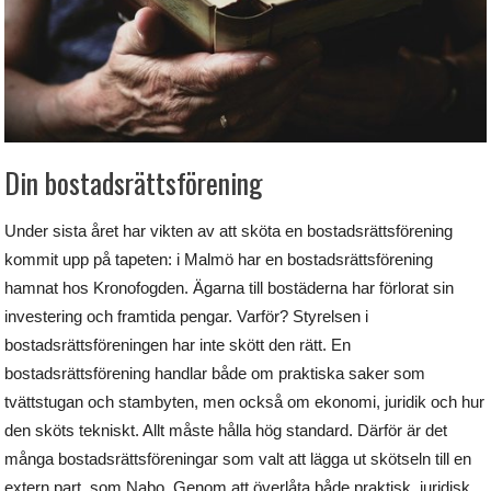
Din bostadsrättsförening
Under sista året har vikten av att sköta en bostadsrättsförening
kommit upp på tapeten: i Malmö har en bostadsrättsförening
hamnat hos Kronofogden. Ägarna till bostäderna har förlorat sin
investering och framtida pengar. Varför? Styrelsen i
bostadsrättsföreningen har inte skött den rätt. En
bostadsrättsförening handlar både om praktiska saker som
tvättstugan och stambyten, men också om ekonomi, juridik och hur
den sköts tekniskt. Allt måste hålla hög standard. Därför är det
många bostadsrättsföreningar som valt att lägga ut skötseln till en
extern part, som Nabo. Genom att överlåta både praktisk, juridisk,