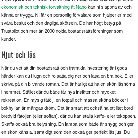
ekonomisk och teknisk förvaltning åt Nabo
kan ni slappna av och
känna er trygga. Ni får en personlig förvaltare som hjälper er med
svåra beslut och den dagliga skötseln. De har högt betyg på
Trustpilot och mer än 2000 nöjda bostadsrättsföreningar som
kunder.
Njut och läs
När du vet att din bostadsrätt och framtida investering är i goda
händer kan du i lugn och ro sätta dig ner och läsa en bra bok. Eller
skriva på din blivande roman. Det är härligt att ha en skön läshörna
i hemmet. Stället där du både får nya insikter och mycket
rekreation. En mysig fåtölj, en fotpall och massa sköna böcker i
bokhyllan är mångas dröm. Det är smart att också ha ett litet bord
bredvid fåtöljen (eller soffan), där du kan ställa kaffe- eller tekoppen.
Skaffa också bra belysning. En lampa som både är snygg och ger
en skön känsla, samtidigt som den också ger perfekt läsljus. Du